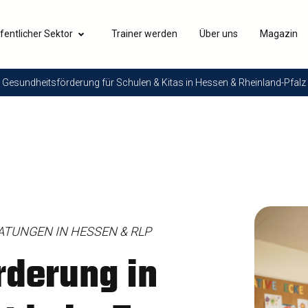
fentlicher Sektor
Trainer werden
Über uns
Magazin
Gesundheitsförderung für Schulen & Kitas in Hessen & Rheinland-Pfalz
ATUNGEN IN HESSEN & RLP
rderung in