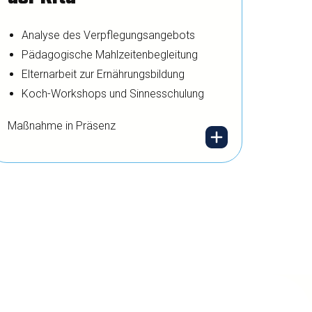
Zusammenhalt und
Analyse des Verpflegungsangebots
Kommunikation – die
Pädagogische Mahlzeitenbegleitung
Basis für gesundes
Elternarbeit zur Ernährungsbildung
Koch-Workshops und Sinnesschulung
Arbeiten.
Maßnahme in Präsenz
Gemeinsame Mahlzeiten
prägen die Esskultur fürs
Leben. Wir unterstützen
bei gesunder Verpflegung