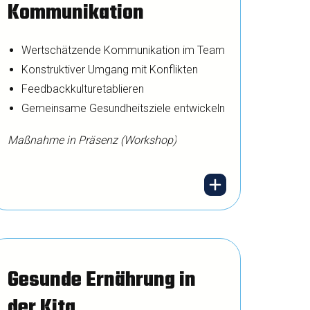
Kommunikation
Wertschätzende Kommunikation im Team
Konstruktiver Umgang mit Konflikten
Feedbackkulturetablieren
Gemeinsame Gesundheitsziele entwickeln
Maßnahme in Präsenz (Workshop)
Ein starkes Team ist der
beste Schutz gegen
Gesunde Ernährung in
Überlastung. Wir fördern
der Kita