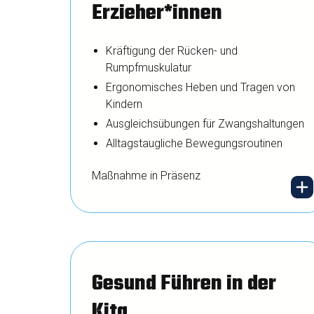
Erzieher*innen
Kräftigung der Rücken- und
Rumpfmuskulatur
Ergonomisches Heben und Tragen von
Kindern
Ausgleichsübungen für Zwangshaltungen
Alltagstaugliche Bewegungsroutinen
Maßnahme in Präsenz
Heben, Tragen, Bücken –
der Kita-Alltag fordert
Gesund Führen in der
den Rücken. Wir zeigen,
Kita