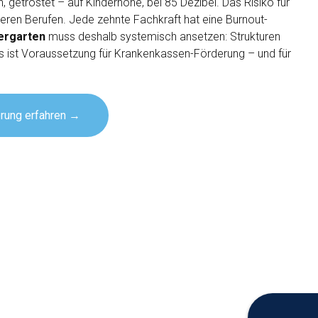
, getröstet – auf Kinderhöhe, bei 85 Dezibel. Das Risiko für
deren Berufen. Jede zehnte Fachkraft hat eine Burnout-
ergarten
muss deshalb systemisch ansetzen: Strukturen
as ist Voraussetzung für Krankenkassen-Förderung – und für
erung erfahren →