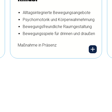
Erzieher gehören zur
Alltagsintegrierte Bewegungsangebote
Burnout-
Psychomotorik und Körperwahrnehmung
Hochrisikogruppe. Wir
Bewegungsfreundliche Raumgestaltung
Bewegungsspiele für drinnen und draußen
vermitteln Strategien,
Maßnahme in Präsenz
die im Kita-Alltag
funktionieren.
Bewegung ist die
Sprache der Kinder. Wir
integrieren Angebote in
den Alltag, die Freude