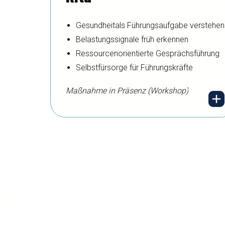
wie rückenschonendes
Gesundheitals Führungsaufgabe verstehen
Arbeiten auf Kinderhöhe
Belastungssignale früh erkennen
funktioniert.
Ressourcenorientierte Gesprächsführung
Selbstfürsorge für Führungskräfte
Maßnahme in Präsenz (Workshop)
Kita-Leitungen sind
Schlüsselpersonen für
die Teamgesundheit –
und selbst besonders